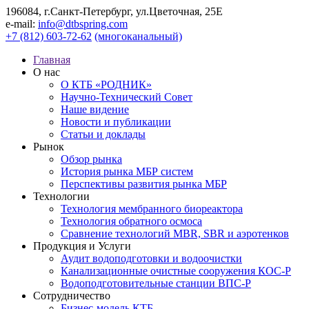
196084, г.Санкт-Петербург, ул.Цветочная, 25Е
e-mail:
info@dtbspring.com
+7 (812) 603-72-62
(многоканальный)
Главная
О нас
О КТБ «РОДНИК»
Научно-Технический Совет
Наше видение
Новости и публикации
Статьи и доклады
Рынок
Обзор рынка
История рынка МБР систем
Перспективы развития рынка МБР
Технологии
Технология мембранного биореактора
Технология обратного осмоса
Сравнение технологий MBR, SBR и аэротенков
Продукция и Услуги
Аудит водоподготовки и водоочистки
Канализационные очистные сооружения КОС-Р
Водоподготовительные станции ВПС-Р
Сотрудничество
Бизнес-модель КТБ