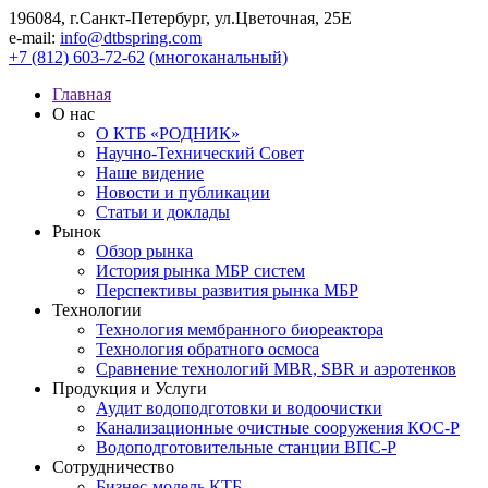
196084, г.Санкт-Петербург, ул.Цветочная, 25Е
e-mail:
info@dtbspring.com
+7 (812) 603-72-62
(многоканальный)
Главная
О нас
О КТБ «РОДНИК»
Научно-Технический Совет
Наше видение
Новости и публикации
Статьи и доклады
Рынок
Обзор рынка
История рынка МБР систем
Перспективы развития рынка МБР
Технологии
Технология мембранного биореактора
Технология обратного осмоса
Сравнение технологий MBR, SBR и аэротенков
Продукция и Услуги
Аудит водоподготовки и водоочистки
Канализационные очистные сооружения КОС-Р
Водоподготовительные станции ВПС-Р
Сотрудничество
Бизнес-модель КТБ