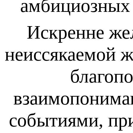
амбициозных 
Искренне же
неиссякаемой ж
благопо
взаимопониман
событиями, пр